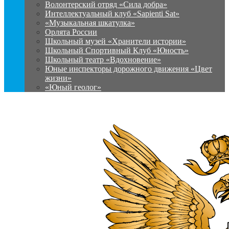
Волонтерский отряд «Сила добра»
Интеллектуальный клуб «Sapienti Sat»
«Музыкальная шкатулка»
Орлята России
Школьный музей «Хранители истории»
Школьный Спортивный Клуб «Юность»
Школьный театр «Вдохновение»
Юные инспекторы дорожного движения «Цвет
жизни»
«Юный геолог»