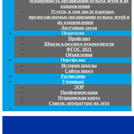
оснащенность организации отдыха детей и их
оздоровления
Услуги, в том числе платные,
предоставляемые организации отдыха детей и
их оздоровления
Доступная среда
Педагогам
Профсоюз
Школа классного руководителя
ФГОС 2021
Объявления
Портфолио
История школы
Сайты школ
Расписание
Ученикам
ЭОР
Профориентация
Пушкинская карта
Список литературы на лето