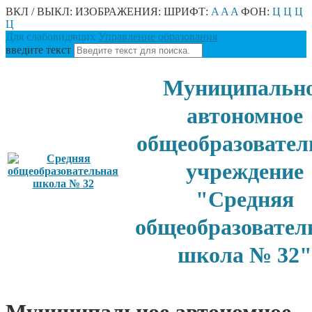
ВКЛ / ВЫКЛ:
ИЗОБРАЖЕНИЯ:
ШРИФТ:
A
A
A
ФОН:
Ц
Ц
Ц
Ц
Для слабовидящих
Управление образования
введите текст
Муниципальн
автономное
общеобразовател
учреждение
"Средняя
общеобразовател
школа № 32"