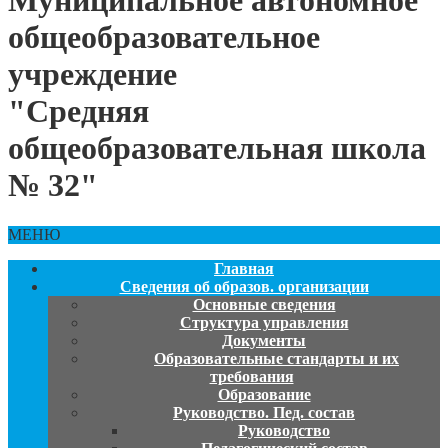
Муниципальное автономное
общеобразовательное
учреждение
"Средняя
общеобразовательная школа
№ 32"
МЕНЮ
Главная
Сведения об образов. организации
Основные сведения
Структура управления
Документы
Образовательные стандарты и их
требования
Образование
Руководство. Пед. состав
Руководство