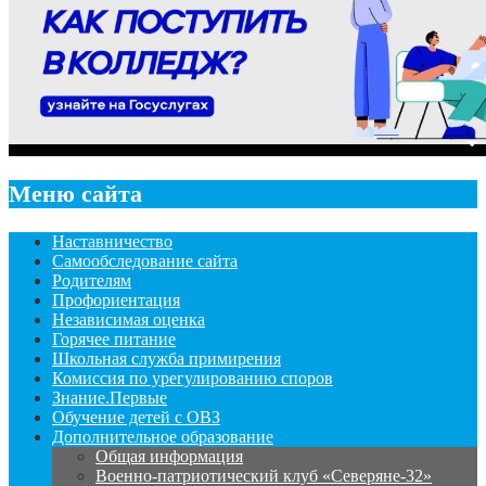
Меню сайта
Наставничество
Самообследование сайта
Родителям
Профориентация
Независимая оценка
Горячее питание
Школьная служба примирения
Комиссия по урегулированию споров
Знание.Первые
Обучение детей с ОВЗ
Дополнительное образование
Общая информация
Военно-патриотический клуб «Северяне-32»