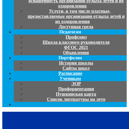
оснащенность организации отдыха детей и их
оздоровления
Услуги, в том числе платные,
предоставляемые организации отдыха детей и
их оздоровления
Доступная среда
Педагогам
Профсоюз
Школа классного руководителя
ФГОС 2021
Объявления
Портфолио
История школы
Сайты школ
Расписание
Ученикам
ЭОР
Профориентация
Пушкинская карта
Список литературы на лето