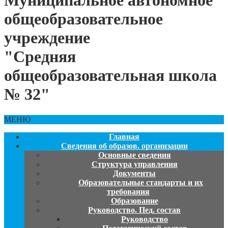
Муниципальное автономное
общеобразовательное
учреждение
"Средняя
общеобразовательная школа
№ 32"
МЕНЮ
Главная
Сведения об образов. организации
Основные сведения
Структура управления
Документы
Образовательные стандарты и их
требования
Образование
Руководство. Пед. состав
Руководство