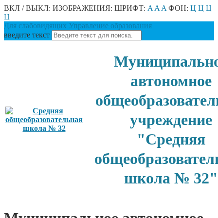
ВКЛ / ВЫКЛ:
ИЗОБРАЖЕНИЯ:
ШРИФТ:
A
A
A
ФОН:
Ц
Ц
Ц
Ц
Для слабовидящих
Управление образования
введите текст
Муниципальн
автономное
общеобразовател
учреждение
"Средняя
общеобразовател
школа № 32"