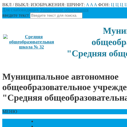
ВКЛ / ВЫКЛ:
ИЗОБРАЖЕНИЯ:
ШРИФТ:
A
A
A
ФОН:
Ц
Ц
Ц
Для слабовидящих
Управление образования
введите текст
Муниц
общеобр
"Средняя общ
Муниципальное автономное
общеобразовательное учрежд
"Средняя общеобразовательн
МЕНЮ