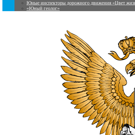
Юные инспекторы дорожного движения «Цвет жиз
«Юный геолог»