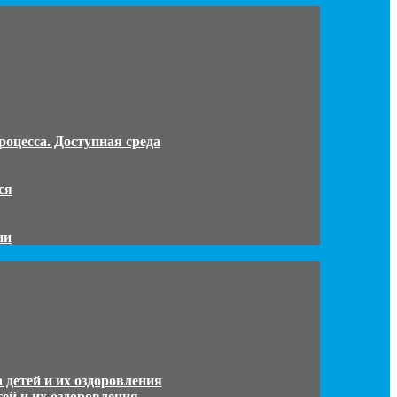
роцесса. Доступная среда
ся
ии
 детей и их оздоровления
ей и их оздоровления