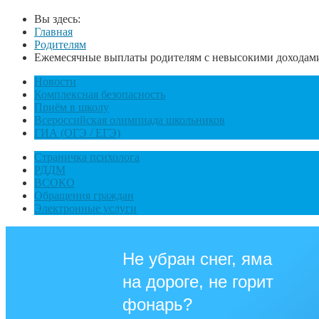
Вы здесь:
Главная
Родителям
Ежемесячные выплаты родителям с невысокими доходами н
Новости
Комплексная безопасность
Приём в школу
Всероссийская олимпиада школьников
ГИА (ОГЭ / ЕГЭ)
Страничка психолога
РДДМ
ВСОКО
Обращения граждан
Электронные услуги
Не убран снег, яма
на дороге, не горит
фонарь?