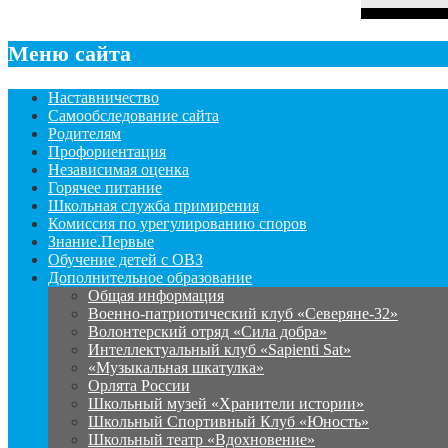
Меню сайта
Наставничество
Самообследование сайта
Родителям
Профориентация
Независимая оценка
Горячее питание
Школьная служба примирения
Комиссия по урегулированию споров
Знание.Первые
Обучение детей с ОВЗ
Дополнительное образование
Общая информация
Военно-патриотический клуб «Северяне-32»
Волонтерский отряд «Сила добра»
Интеллектуальный клуб «Sapienti Sat»
«Музыкальная шкатулка»
Орлята России
Школьный музей «Хранители истории»
Школьный Спортивный Клуб «Юность»
Школьный театр «Вдохновение»