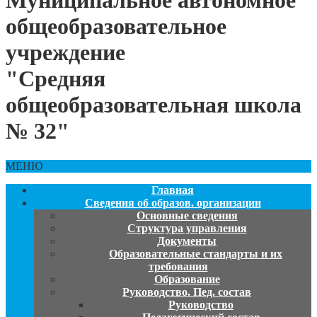
Муниципальное автономное
общеобразовательное
учреждение
"Средняя
общеобразовательная школа
№ 32"
МЕНЮ
Главная
Сведения об образов. организации
Основные сведения
Структура управления
Документы
Образовательные стандарты и их
требования
Образование
Руководство. Пед. состав
Руководство