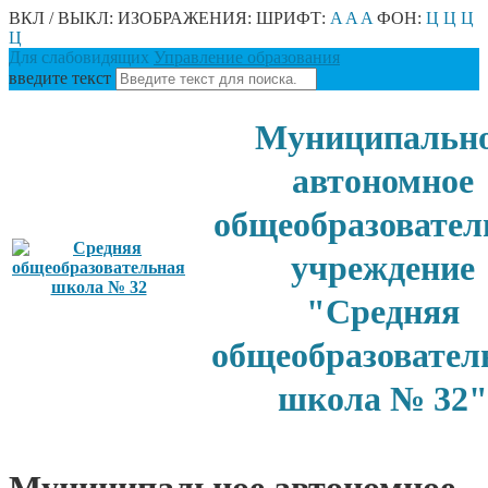
ВКЛ / ВЫКЛ:
ИЗОБРАЖЕНИЯ:
ШРИФТ:
A
A
A
ФОН:
Ц
Ц
Ц
Ц
Для слабовидящих
Управление образования
введите текст
Муниципальн
автономное
общеобразовател
учреждение
"Средняя
общеобразовател
школа № 32"