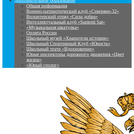
Дополнительное образование
Общая информация
Военно-патриотический клуб «Северяне-32»
Волонтерский отряд «Сила добра»
Интеллектуальный клуб «Sapienti Sat»
«Музыкальная шкатулка»
Орлята России
Школьный музей «Хранители истории»
Школьный Спортивный Клуб «Юность»
Школьный театр «Вдохновение»
Юные инспекторы дорожного движения «Цвет
жизни»
«Юный геолог»