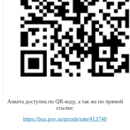
Анкета доступна по QR-коду, а так же по прямой
ссылке:
https://bus.gov.ru/qrcode/rate/413740