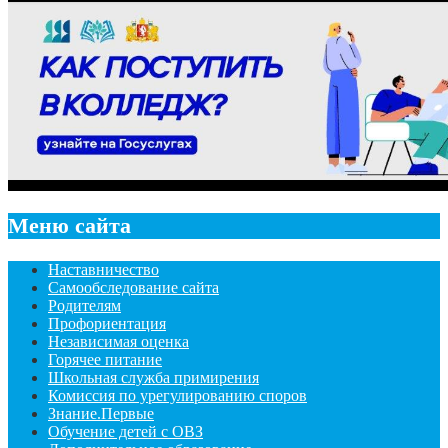
Меню сайта
Наставничество
Самообследование сайта
Родителям
Профориентация
Независимая оценка
Горячее питание
Школьная служба примирения
Комиссия по урегулированию споров
Знание.Первые
Обучение детей с ОВЗ