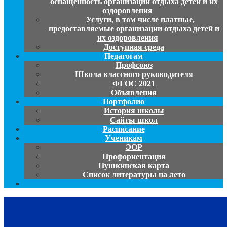
оснащенность организации отдыха детей и их
оздоровления
Услуги, в том числе платные,
предоставляемые организации отдыха детей и
их оздоровления
Доступная среда
Педагогам
Профсоюз
Школа классного руководителя
ФГОС 2021
Объявления
Портфолио
История школы
Сайты школ
Расписание
Ученикам
ЭОР
Профориентация
Пушкинская карта
Список литературы на лето